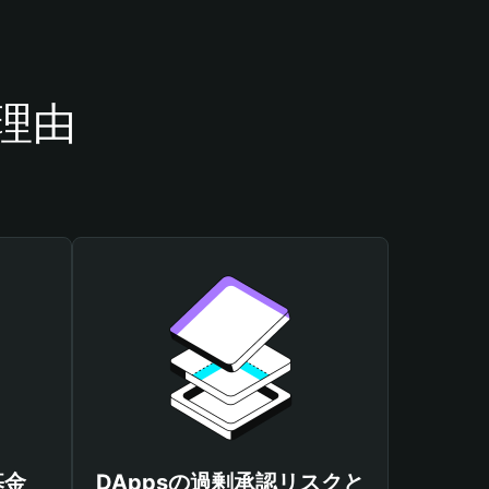
き理由
基金
DAppsの過剰承認リスクと