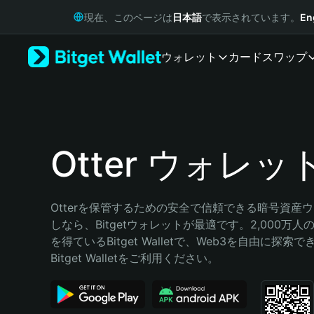
English
現在、このページは
日本語
で表示されています。
En
日本語
Tiếng Việt
ウォレット
カード
スワップ
Русский
Español (Latinoamérica)
Türkçe
Italiano
Français
Deutsch
Otter ウォレッ
简体中文
繁體中文
Português (Portugal)
Otterを保管するための安全で信頼できる暗号資産
Bahasa Indonesia
しなら、Bitgetウォレットが最適です。2,000万
ภาษาไทย
を得ているBitget Walletで、Web3を自由に探索
हिन्दी
Bitget Walletをご利用ください。
বাংলা
Español
Português (Brasil)
Español (Argentina)