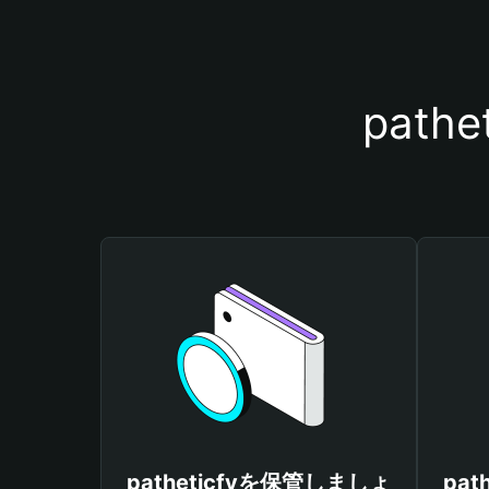
pat
patheticfyを保管しましょ
pa