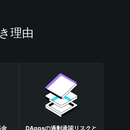
べき理由
基金
DAppsの過剰承認リスクと