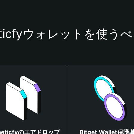
heticfyウォレットを使う
theticfyのエアドロップ
Bitget Wallet保護