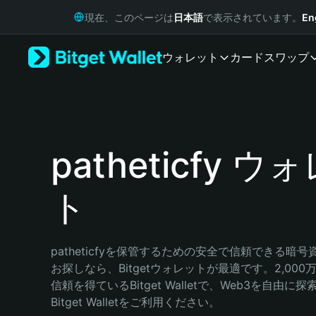
English
現在、このページは
日本語
で表示されています。
En
日本語
Tiếng Việt
ウォレット
カード
スワップ
Русский
Español (Latinoamérica)
Türkçe
Italiano
Français
Deutsch
patheticfy ウ
简体中文
繁體中文
ト
Português (Portugal)
Bahasa Indonesia
ภาษาไทย
हिन्दी
patheticfyを保管するための安全で信頼できる暗
বাংলা
お探しなら、Bitgetウォレットが最適です。2,00
Español
信頼を得ているBitget Walletで、Web3を自由
Português (Brasil)
Bitget Walletをご利用ください。
Español (Argentina)