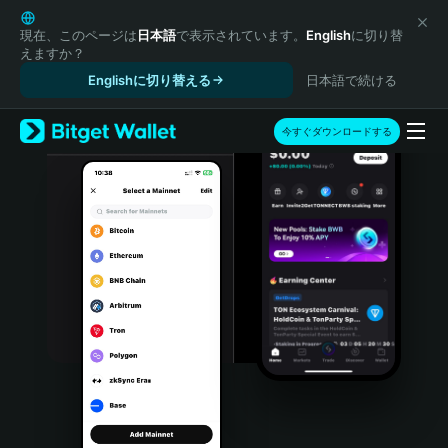
English
日本語
現在、このページは
日本語
で表示されています。
English
に切り替
えますか？
Tiếng Việt
Englishに切り替える
日本語で続ける
Русский
Español (Latinoamérica)
Türkçe
今すぐダウンロードする
Italiano
Français
Deutsch
简体中文
繁體中文
Português (Portugal)
Bahasa Indonesia
ภาษาไทย
हिन्दी
বাংলা
Español
Português (Brasil)
Español (Argentina)