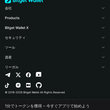
会社
Bitget Walletについて
Products
ブログ
Crypto Card
Bitget Wallet X
アカデミー
Stablecoin Earn
デベロッパー
セキュリティ
暗号資産ニュース
Payfi Crypto
ウォレットを接続
保護基金
ツール
Help Center
Crypto Swap API
Bitget Wallet Pay
セキュリティ技術
暗号資産を購入
資産
お問い合わせ
Altcoin Season Index
プロジェクトを掲載
認証検出
Arbitrum
リーガル
ブランドリソース
Prediction Markets
コントラクト検出
Avalanche
プライバシーポリシー
キャリア
DApp
一括送金
Bitcoin
利用規約
© 2018-2026 Bitget Wallet All Rights Reserved
公式チャンネル認証
Trade
BNB Chain
Risk Disclosure
1分でトークンを獲得 – 今すぐアプリで始めよう
RWA
Polygon