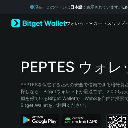
English
現在、このページは
日本語
で表示されています。
En
日本語
Tiếng Việt
ウォレット
カード
スワップ
Русский
Español (Latinoamérica)
Türkçe
Italiano
Français
Deutsch
PEPTES ウォ
简体中文
繁體中文
Português (Portugal)
PEPTESを保管するための安全で信頼できる暗号資
Bahasa Indonesia
探しなら、Bitgetウォレットが最適です。2,000
ภาษาไทย
頼を得ているBitget Walletで、Web3を自由に探
हिन्दी
Bitget Walletをご利用ください。
বাংলা
Español
Português (Brasil)
Español (Argentina)