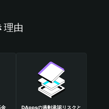
き理由
基金
DAppsの過剰承認リスクと