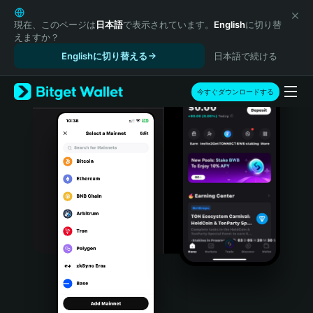
English
日本語
現在、このページは
日本語
で表示されています。
English
に切り替
えますか？
Tiếng Việt
Englishに切り替える
日本語で続ける
Русский
Español (Latinoamérica)
Türkçe
今すぐダウンロードする
Italiano
Français
Deutsch
简体中文
繁體中文
Português (Portugal)
Bahasa Indonesia
ภาษาไทย
हिन्दी
বাংলা
Español
Português (Brasil)
Español (Argentina)