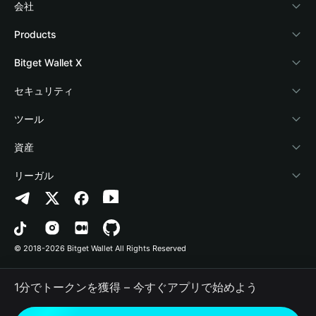
会社
Bitget Walletについて
Products
ブログ
Crypto Card
Bitget Wallet X
アカデミー
Stablecoin Earn
デベロッパー
セキュリティ
暗号資産ニュース
Payfi Crypto
ウォレットを接続
保護基金
ツール
Help Center
Crypto Swap API
Bitget Wallet Pay
セキュリティ技術
暗号資産を購入
資産
お問い合わせ
Altcoin Season Index
プロジェクトを掲載
認証検出
Arbitrum
リーガル
ブランドリソース
Prediction Markets
コントラクト検出
Avalanche
プライバシーポリシー
キャリア
DApp
一括送金
Bitcoin
利用規約
© 2018-2026 Bitget Wallet All Rights Reserved
公式チャンネル認証
Trade
BNB Chain
Risk Disclosure
1分でトークンを獲得 – 今すぐアプリで始めよう
RWA
Polygon