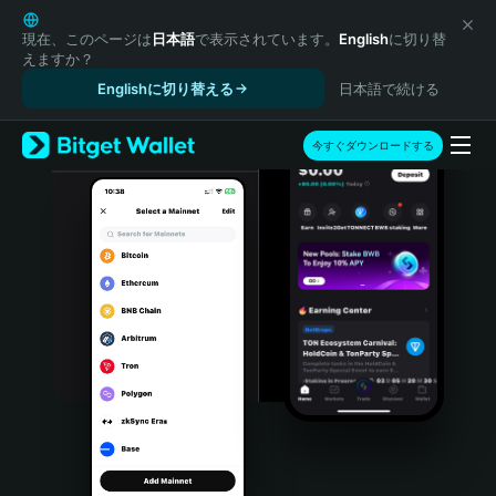
English
日本語
現在、このページは
日本語
で表示されています。
English
に切り替
えますか？
Tiếng Việt
Englishに切り替える
日本語で続ける
Русский
Español (Latinoamérica)
Türkçe
今すぐダウンロードする
Italiano
Français
Deutsch
简体中文
繁體中文
Português (Portugal)
Bahasa Indonesia
ภาษาไทย
हिन्दी
বাংলা
Español
Português (Brasil)
Español (Argentina)