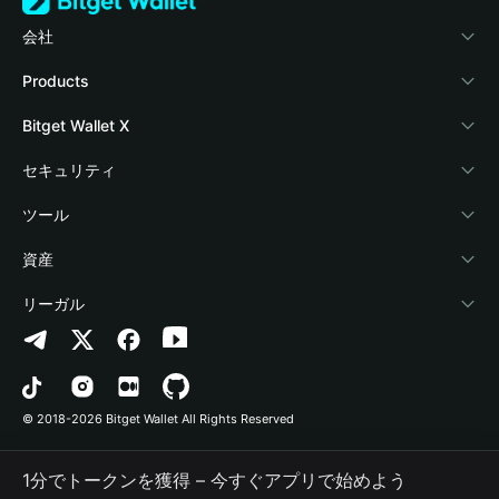
会社
Bitget Walletについて
Products
ブログ
Crypto Card
Bitget Wallet X
アカデミー
Stablecoin Earn
デベロッパー
セキュリティ
暗号資産ニュース
Payfi Crypto
ウォレットを接続
保護基金
ツール
Help Center
Crypto Swap API
Bitget Wallet Pay
セキュリティ技術
暗号資産を購入
資産
お問い合わせ
Altcoin Season Index
プロジェクトを掲載
認証検出
Arbitrum
リーガル
ブランドリソース
Prediction Markets
コントラクト検出
Avalanche
プライバシーポリシー
キャリア
DApp
一括送金
Bitcoin
利用規約
© 2018-2026 Bitget Wallet All Rights Reserved
公式チャンネル認証
Trade
BNB Chain
Risk Disclosure
1分でトークンを獲得 – 今すぐアプリで始めよう
RWA
Polygon