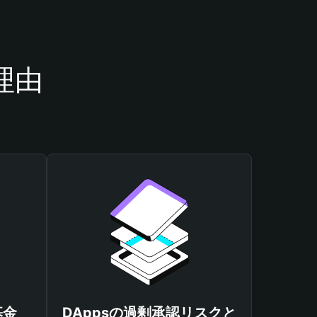
理由
基金
DAppsの過剰承認リスクと