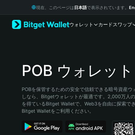
English
現在、このページは
日本語
で表示されています。
En
日本語
Tiếng Việt
ウォレット
カード
スワップ
Русский
Español (Latinoamérica)
Türkçe
Italiano
Français
Deutsch
POB ウォレット
简体中文
繁體中文
Português (Portugal)
POBを保管するための安全で信頼できる暗号資産ウ
Bahasa Indonesia
しなら、Bitgetウォレットが最適です。2,000万
ภาษาไทย
を得ているBitget Walletで、Web3を自由に探索
हिन्दी
Bitget Walletをご利用ください。
বাংলা
Español
Português (Brasil)
Español (Argentina)