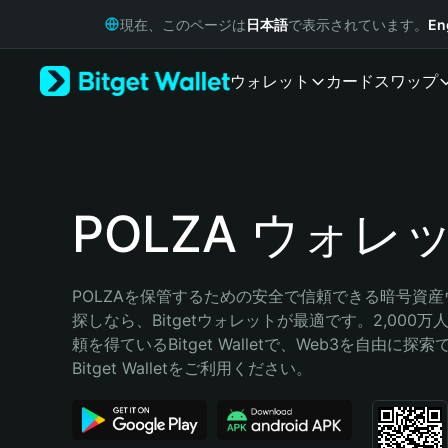
English
現在、このページは
日本語
で表示されています。
En
日本語
Tiếng Việt
ウォレット
カード
スワップ
Русский
Español (Latinoamérica)
Türkçe
Italiano
Français
Deutsch
POLZA ウォレ
简体中文
繁體中文
Português (Portugal)
POLZAを保管するための安全で信頼できる暗号資
Bahasa Indonesia
探しなら、Bitgetウォレットが最適です。2,000
ภาษาไทย
頼を得ているBitget Walletで、Web3を自由に探
हिन्दी
Bitget Walletをご利用ください。
বাংলা
Español
Português (Brasil)
Español (Argentina)