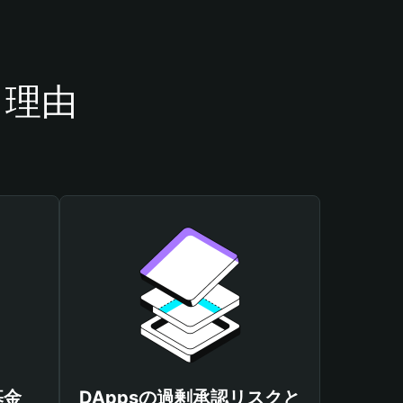
き理由
基金
DAppsの過剰承認リスクと