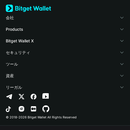
会社
Bitget Walletについて
Products
ブログ
Crypto Card
Bitget Wallet X
アカデミー
Stablecoin Earn
デベロッパー
セキュリティ
暗号資産ニュース
Payfi Crypto
ウォレットを接続
保護基金
ツール
Help Center
Crypto Swap API
Bitget Wallet Pay
セキュリティ技術
暗号資産を購入
資産
お問い合わせ
Altcoin Season Index
プロジェクトを掲載
認証検出
Arbitrum
リーガル
ブランドリソース
Prediction Markets
コントラクト検出
Avalanche
プライバシーポリシー
キャリア
DApp
一括送金
Bitcoin
利用規約
© 2018-2026 Bitget Wallet All Rights Reserved
公式チャンネル認証
Trade
BNB Chain
Risk Disclosure