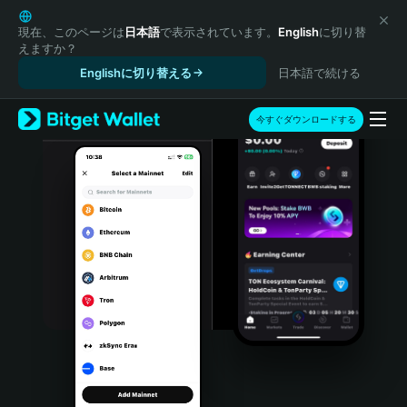
English
日本語
現在、このページは
日本語
で表示されています。
English
に切り替
えますか？
Tiếng Việt
Englishに切り替える
日本語で続ける
Русский
Español (Latinoamérica)
Türkçe
今すぐダウンロードする
Italiano
Français
Deutsch
简体中文
繁體中文
Português (Portugal)
Bahasa Indonesia
ภาษาไทย
हिन्दी
বাংলা
Español
Português (Brasil)
Español (Argentina)