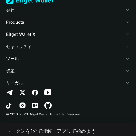
会社
Bitget Walletについて
Products
ブログ
Crypto Card
Bitget Wallet X
アカデミー
Stablecoin Earn
デベロッパー
セキュリティ
暗号資産ニュース
Payfi Crypto
ウォレットを接続
保護基金
ツール
Help Center
Crypto Swap API
Bitget Wallet Pay
セキュリティ技術
暗号資産を購入
資産
お問い合わせ
Altcoin Season Index
プロジェクトを掲載
認証検出
Arbitrum
リーガル
ブランドリソース
Prediction Markets
コントラクト検出
Avalanche
プライバシーポリシー
キャリア
DApp
一括送金
Bitcoin
利用規約
© 2018-2026 Bitget Wallet All Rights Reserved
公式チャンネル認証
Trade
BNB Chain
Risk Disclosure
トークンを1分で理解―アプリで始めよう
RWA
Polygon