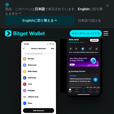
English
日本語
現在、このページは
日本語
で表示されています。
English
に切り替
えますか？
Tiếng Việt
Englishに切り替える
日本語で続ける
Русский
Español (Latinoamérica)
Türkçe
今すぐダウンロードする
Italiano
Français
Deutsch
简体中文
繁體中文
Português (Portugal)
Bahasa Indonesia
ภาษาไทย
हिन्दी
বাংলা
Español
Português (Brasil)
Español (Argentina)