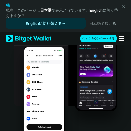
English
日本語
現在、このページは
日本語
で表示されています。
English
に切り替
えますか？
Tiếng Việt
Englishに切り替える
日本語で続ける
Русский
Español (Latinoamérica)
Türkçe
今すぐダウンロードする
Italiano
Français
Deutsch
简体中文
繁體中文
Português (Portugal)
Bahasa Indonesia
ภาษาไทย
हिन्दी
বাংলা
Español
Português (Brasil)
Español (Argentina)