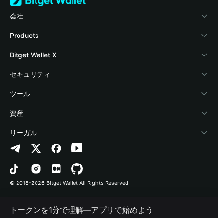
会社
Bitget Walletについて
Products
ブログ
Crypto Card
Bitget Wallet X
アカデミー
Stablecoin Earn
デベロッパー
セキュリティ
暗号資産ニュース
Payfi Crypto
ウォレットを接続
保護基金
ツール
Help Center
Crypto Swap API
Bitget Wallet Pay
セキュリティ技術
暗号資産を購入
資産
お問い合わせ
Altcoin Season Index
プロジェクトを掲載
認証検出
Arbitrum
リーガル
ブランドリソース
Prediction Markets
コントラクト検出
Avalanche
プライバシーポリシー
キャリア
DApp
一括送金
Bitcoin
利用規約
© 2018-2026 Bitget Wallet All Rights Reserved
公式チャンネル認証
Trade
BNB Chain
Risk Disclosure
トークンを1分で理解―アプリで始めよう
RWA
Polygon