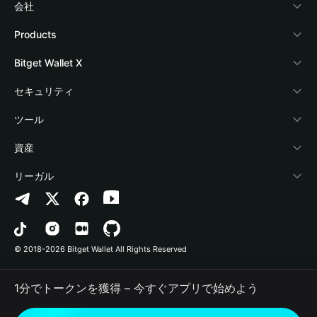
会社
Bitget Walletについて
Products
ブログ
Crypto Card
Bitget Wallet X
アカデミー
Stablecoin Earn
デベロッパー
セキュリティ
暗号資産ニュース
Payfi Crypto
ウォレットを接続
保護基金
ツール
Help Center
Crypto Swap API
Bitget Wallet Pay
セキュリティ技術
暗号資産を購入
資産
お問い合わせ
Altcoin Season Index
プロジェクトを掲載
認証検出
Arbitrum
リーガル
ブランドリソース
Prediction Markets
コントラクト検出
Avalanche
プライバシーポリシー
キャリア
DApp
一括送金
Bitcoin
利用規約
© 2018-2026 Bitget Wallet All Rights Reserved
公式チャンネル認証
Trade
BNB Chain
Risk Disclosure
1分でトークンを獲得 – 今すぐアプリで始めよう
RWA
Polygon