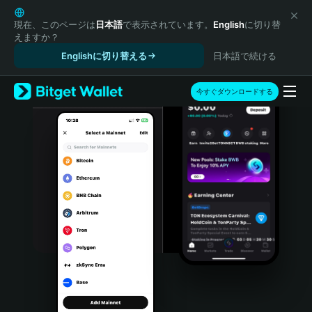
English
日本語
現在、このページは
日本語
で表示されています。
English
に切り替
えますか？
Tiếng Việt
Englishに切り替える
日本語で続ける
Русский
Español (Latinoamérica)
Türkçe
今すぐダウンロードする
Italiano
Français
Deutsch
简体中文
繁體中文
Português (Portugal)
Bahasa Indonesia
ภาษาไทย
हिन्दी
বাংলা
Español
Português (Brasil)
Español (Argentina)