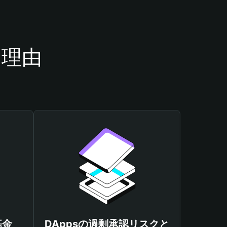
き理由
基金
DAppsの過剰承認リスクと