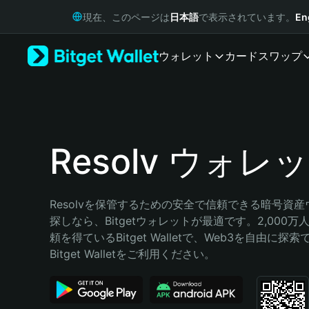
English
現在、このページは
日本語
で表示されています。
En
日本語
Tiếng Việt
ウォレット
カード
スワップ
Русский
Español (Latinoamérica)
Türkçe
Italiano
Français
Deutsch
Resolv ウォレ
简体中文
繁體中文
Português (Portugal)
Resolvを保管するための安全で信頼できる暗号資
Bahasa Indonesia
探しなら、Bitgetウォレットが最適です。2,000
ภาษาไทย
頼を得ているBitget Walletで、Web3を自由に探
हिन्दी
Bitget Walletをご利用ください。
বাংলা
Español
Português (Brasil)
Español (Argentina)