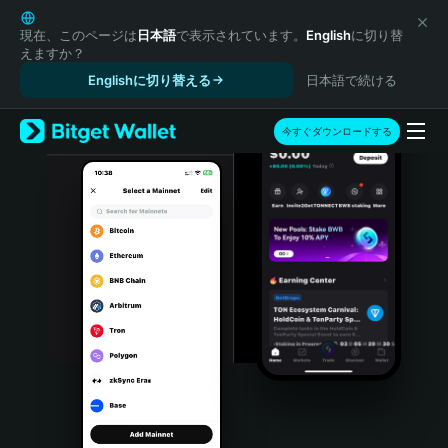
English
日本語
現在、このページは
日本語
で表示されています。
English
に切り替
えますか？
Tiếng Việt
Englishに切り替える
日本語で続ける
Русский
Español (Latinoamérica)
Türkçe
今すぐダウンロードする
Italiano
Français
Deutsch
简体中文
繁體中文
Português (Portugal)
Bahasa Indonesia
ภาษาไทย
हिन्दी
বাংলা
Español
Português (Brasil)
Español (Argentina)