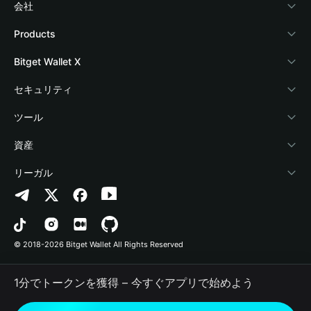
会社
Bitget Walletについて
Products
ブログ
Crypto Card
Bitget Wallet X
アカデミー
Stablecoin Earn
デベロッパー
セキュリティ
暗号資産ニュース
Payfi Crypto
ウォレットを接続
保護基金
ツール
Help Center
Crypto Swap API
Bitget Wallet Pay
セキュリティ技術
暗号資産を購入
資産
お問い合わせ
Altcoin Season Index
プロジェクトを掲載
認証検出
Arbitrum
リーガル
ブランドリソース
Prediction Markets
コントラクト検出
Avalanche
プライバシーポリシー
キャリア
DApp
一括送金
Bitcoin
利用規約
© 2018-2026 Bitget Wallet All Rights Reserved
公式チャンネル認証
Trade
BNB Chain
Risk Disclosure
1分でトークンを獲得 – 今すぐアプリで始めよう
RWA
Polygon