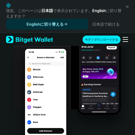
English
日本語
現在、このページは
日本語
で表示されています。
English
に切り替
えますか？
Tiếng Việt
Englishに切り替える
日本語で続ける
Русский
Español (Latinoamérica)
Türkçe
今すぐダウンロードする
Italiano
Français
Deutsch
简体中文
繁體中文
Português (Portugal)
Bahasa Indonesia
ภาษาไทย
हिन्दी
বাংলা
Español
Português (Brasil)
Español (Argentina)