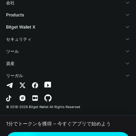
会社
Bitget Walletについて
Products
ブログ
Crypto Card
Bitget Wallet X
アカデミー
Stablecoin Earn
デベロッパー
セキュリティ
暗号資産ニュース
Payfi Crypto
ウォレットを接続
保護基金
ツール
Help Center
Crypto Swap API
Bitget Wallet Pay
セキュリティ技術
暗号資産を購入
資産
お問い合わせ
Altcoin Season Index
プロジェクトを掲載
認証検出
Arbitrum
リーガル
ブランドリソース
Prediction Markets
コントラクト検出
Avalanche
プライバシーポリシー
キャリア
DApp
一括送金
Bitcoin
利用規約
© 2018-2026 Bitget Wallet All Rights Reserved
公式チャンネル認証
Trade
BNB Chain
Risk Disclosure
1分でトークンを獲得 – 今すぐアプリで始めよう
RWA
Polygon