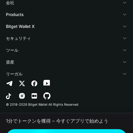
会社
Bitget Walletについて
Products
ブログ
Crypto Card
Bitget Wallet X
アカデミー
Stablecoin Earn
デベロッパー
セキュリティ
暗号資産ニュース
Payfi Crypto
ウォレットを接続
保護基金
ツール
Help Center
Crypto Swap API
Bitget Wallet Pay
セキュリティ技術
暗号資産を購入
資産
お問い合わせ
Altcoin Season Index
プロジェクトを掲載
認証検出
Arbitrum
リーガル
ブランドリソース
Prediction Markets
コントラクト検出
Avalanche
プライバシーポリシー
キャリア
DApp
一括送金
Bitcoin
利用規約
© 2018-2026 Bitget Wallet All Rights Reserved
公式チャンネル認証
Trade
BNB Chain
Risk Disclosure
1分でトークンを獲得 – 今すぐアプリで始めよう
RWA
Polygon