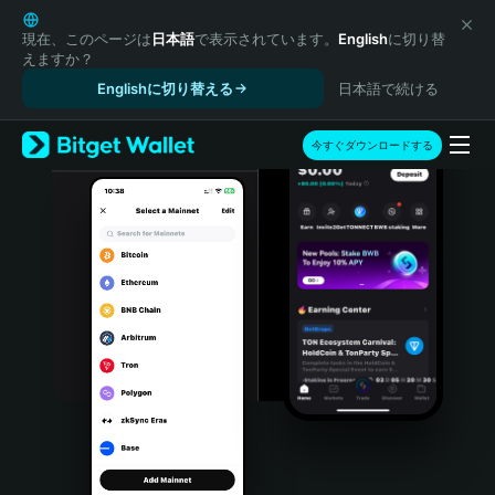
English
日本語
現在、このページは
日本語
で表示されています。
English
に切り替
えますか？
Tiếng Việt
Englishに切り替える
日本語で続ける
Русский
Español (Latinoamérica)
Türkçe
今すぐダウンロードする
Italiano
Français
Deutsch
简体中文
繁體中文
Português (Portugal)
Bahasa Indonesia
ภาษาไทย
हिन्दी
বাংলা
Español
Português (Brasil)
Español (Argentina)