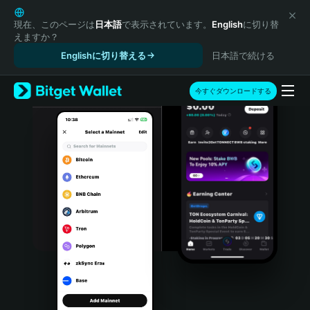
English
日本語
現在、このページは
日本語
で表示されています。
English
に切り替
えますか？
Tiếng Việt
Englishに切り替える
日本語で続ける
Русский
Español (Latinoamérica)
Türkçe
今すぐダウンロードする
Italiano
Français
Deutsch
简体中文
繁體中文
Português (Portugal)
Bahasa Indonesia
ภาษาไทย
हिन्दी
বাংলা
Español
Português (Brasil)
Español (Argentina)