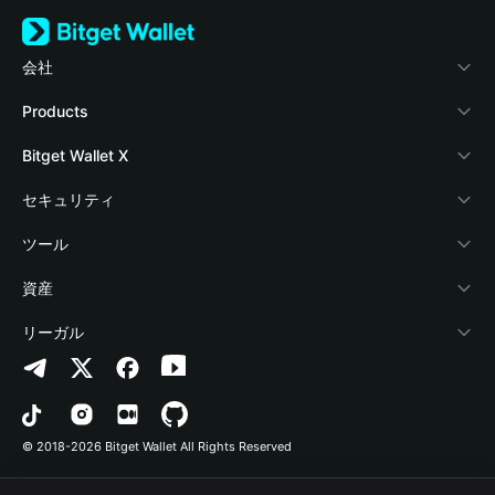
会社
Bitget Walletについて
Products
ブログ
Crypto Card
Bitget Wallet X
アカデミー
Stablecoin Earn
デベロッパー
セキュリティ
暗号資産ニュース
Payfi Crypto
ウォレットを接続
保護基金
ツール
Help Center
Crypto Swap API
Bitget Wallet Pay
セキュリティ技術
暗号資産を購入
資産
お問い合わせ
Altcoin Season Index
プロジェクトを掲載
認証検出
Arbitrum
リーガル
ブランドリソース
Prediction Markets
コントラクト検出
Avalanche
プライバシーポリシー
キャリア
DApp
一括送金
Bitcoin
利用規約
© 2018-2026 Bitget Wallet All Rights Reserved
公式チャンネル認証
Trade
BNB Chain
Risk Disclosure