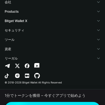
会社
Bitget Walletについて
Products
ブログ
Crypto Card
Bitget Wallet X
アカデミー
Stablecoin Earn
デベロッパー
セキュリティ
暗号資産ニュース
Payfi Crypto
ウォレットを接続
保護基金
ツール
Help Center
Crypto Swap API
Bitget Wallet Pay
セキュリティ技術
暗号資産を購入
資産
お問い合わせ
Altcoin Season Index
プロジェクトを掲載
認証検出
Arbitrum
リーガル
ブランドリソース
Prediction Markets
コントラクト検出
Avalanche
プライバシーポリシー
キャリア
DApp
一括送金
Bitcoin
利用規約
© 2018-2026 Bitget Wallet All Rights Reserved
公式チャンネル認証
Trade
BNB Chain
Risk Disclosure
1分でトークンを獲得 – 今すぐアプリで始めよう
RWA
Polygon