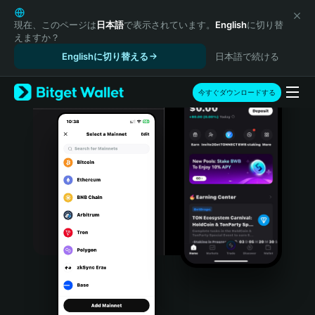
English
日本語
現在、このページは
日本語
で表示されています。
English
に切り替
えますか？
Tiếng Việt
Englishに切り替える
日本語で続ける
Русский
Español (Latinoamérica)
Türkçe
今すぐダウンロードする
Italiano
Français
Deutsch
简体中文
繁體中文
Português (Portugal)
Bahasa Indonesia
ภาษาไทย
हिन्दी
বাংলা
Español
Português (Brasil)
Español (Argentina)