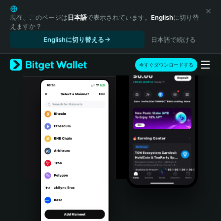
English
日本語
現在、このページは
日本語
で表示されています。
English
に切り替
えますか？
Tiếng Việt
Englishに切り替える
日本語で続ける
Русский
Español (Latinoamérica)
Türkçe
今すぐダウンロードする
Italiano
Français
Deutsch
简体中文
繁體中文
Português (Portugal)
Bahasa Indonesia
ภาษาไทย
हिन्दी
বাংলা
Español
Português (Brasil)
Español (Argentina)