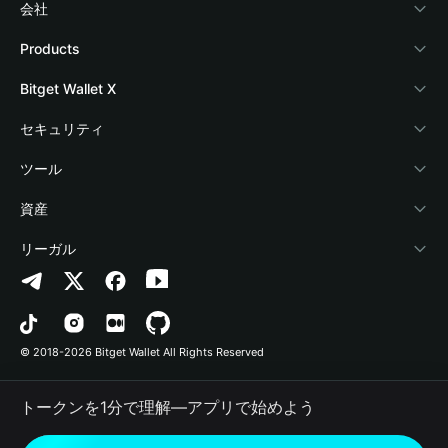
会社
Bitget Walletについて
Products
ブログ
Crypto Card
Bitget Wallet X
アカデミー
Stablecoin Earn
デベロッパー
セキュリティ
暗号資産ニュース
Payfi Crypto
ウォレットを接続
保護基金
ツール
Help Center
Crypto Swap API
Bitget Wallet Pay
セキュリティ技術
暗号資産を購入
資産
お問い合わせ
Altcoin Season Index
プロジェクトを掲載
認証検出
Arbitrum
リーガル
ブランドリソース
Prediction Markets
コントラクト検出
Avalanche
プライバシーポリシー
キャリア
DApp
一括送金
Bitcoin
利用規約
© 2018-2026 Bitget Wallet All Rights Reserved
公式チャンネル認証
Trade
BNB Chain
Risk Disclosure
トークンを1分で理解―アプリで始めよう
RWA
Polygon