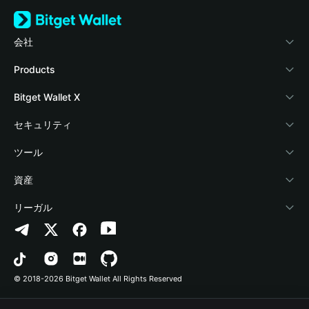
会社
Bitget Walletについて
Products
ブログ
Crypto Card
Bitget Wallet X
アカデミー
Stablecoin Earn
デベロッパー
セキュリティ
暗号資産ニュース
Payfi Crypto
ウォレットを接続
保護基金
ツール
Help Center
Crypto Swap API
Bitget Wallet Pay
セキュリティ技術
暗号資産を購入
資産
お問い合わせ
Altcoin Season Index
プロジェクトを掲載
認証検出
Arbitrum
リーガル
ブランドリソース
Prediction Markets
コントラクト検出
Avalanche
プライバシーポリシー
キャリア
DApp
一括送金
Bitcoin
利用規約
© 2018-2026 Bitget Wallet All Rights Reserved
公式チャンネル認証
Trade
BNB Chain
Risk Disclosure