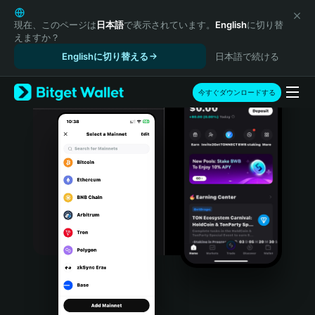
English
日本語
現在、このページは
日本語
で表示されています。
English
に切り替
えますか？
Tiếng Việt
Englishに切り替える
日本語で続ける
Русский
Español (Latinoamérica)
Türkçe
今すぐダウンロードする
Italiano
Français
Deutsch
简体中文
繁體中文
Português (Portugal)
Bahasa Indonesia
ภาษาไทย
हिन्दी
বাংলা
Español
Português (Brasil)
Español (Argentina)