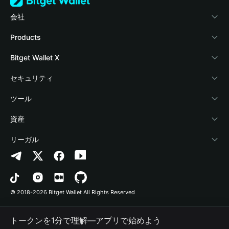
会社
Bitget Walletについて
Products
ブログ
Crypto Card
Bitget Wallet X
アカデミー
Stablecoin Earn
デベロッパー
セキュリティ
暗号資産ニュース
Payfi Crypto
ウォレットを接続
保護基金
ツール
Help Center
Crypto Swap API
Bitget Wallet Pay
セキュリティ技術
暗号資産を購入
資産
お問い合わせ
Altcoin Season Index
プロジェクトを掲載
認証検出
Arbitrum
リーガル
ブランドリソース
Prediction Markets
コントラクト検出
Avalanche
プライバシーポリシー
キャリア
DApp
一括送金
Bitcoin
利用規約
© 2018-2026 Bitget Wallet All Rights Reserved
公式チャンネル認証
Trade
BNB Chain
Risk Disclosure
トークンを1分で理解―アプリで始めよう
RWA
Polygon