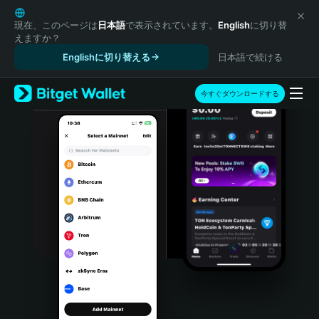
English
日本語
現在、このページは
日本語
で表示されています。
English
に切り替
えますか？
Tiếng Việt
Englishに切り替える
日本語で続ける
Русский
Español (Latinoamérica)
Türkçe
今すぐダウンロードする
Italiano
Français
Deutsch
简体中文
繁體中文
Português (Portugal)
Bahasa Indonesia
ภาษาไทย
हिन्दी
বাংলা
Español
Português (Brasil)
Español (Argentina)