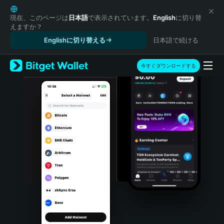
English
日本語
現在、このページは
日本語
で表示されています。
English
に切り替
えますか？
Tiếng Việt
Englishに切り替える
日本語で続ける
Русский
Español (Latinoamérica)
Türkçe
今すぐダウンロードする
Italiano
Français
Deutsch
简体中文
繁體中文
Português (Portugal)
Bahasa Indonesia
ภาษาไทย
हिन्दी
বাংলা
Español
Português (Brasil)
Español (Argentina)