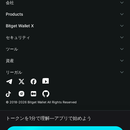
会社
Bitget Walletについて
Products
ブログ
Crypto Card
Bitget Wallet X
アカデミー
Stablecoin Earn
デベロッパー
セキュリティ
暗号資産ニュース
Payfi Crypto
ウォレットを接続
保護基金
ツール
Help Center
Crypto Swap API
Bitget Wallet Pay
セキュリティ技術
暗号資産を購入
資産
お問い合わせ
Altcoin Season Index
プロジェクトを掲載
認証検出
Arbitrum
リーガル
ブランドリソース
Prediction Markets
コントラクト検出
Avalanche
プライバシーポリシー
キャリア
DApp
一括送金
Bitcoin
利用規約
© 2018-2026 Bitget Wallet All Rights Reserved
公式チャンネル認証
Trade
BNB Chain
Risk Disclosure
トークンを1分で理解―アプリで始めよう
RWA
Polygon