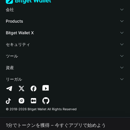
会社
Bitget Walletについて
Products
ブログ
Crypto Card
Bitget Wallet X
アカデミー
Stablecoin Earn
デベロッパー
セキュリティ
暗号資産ニュース
Payfi Crypto
ウォレットを接続
保護基金
ツール
Help Center
Crypto Swap API
Bitget Wallet Pay
セキュリティ技術
暗号資産を購入
資産
お問い合わせ
Altcoin Season Index
プロジェクトを掲載
認証検出
Arbitrum
リーガル
ブランドリソース
Prediction Markets
コントラクト検出
Avalanche
プライバシーポリシー
キャリア
DApp
一括送金
Bitcoin
利用規約
© 2018-2026 Bitget Wallet All Rights Reserved
公式チャンネル認証
Trade
BNB Chain
Risk Disclosure
1分でトークンを獲得 – 今すぐアプリで始めよう
RWA
Polygon