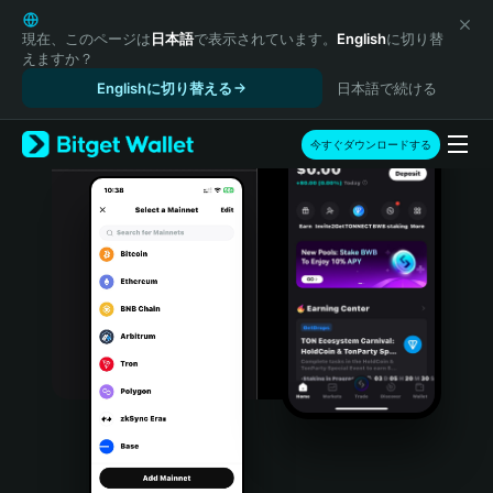
English
日本語
現在、このページは
日本語
で表示されています。
English
に切り替
えますか？
Tiếng Việt
Englishに切り替える
日本語で続ける
Русский
Español (Latinoamérica)
Türkçe
今すぐダウンロードする
Italiano
Français
Deutsch
简体中文
繁體中文
Português (Portugal)
Bahasa Indonesia
ภาษาไทย
हिन्दी
বাংলা
Español
Português (Brasil)
Español (Argentina)