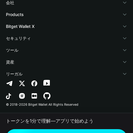
会社
Bitget Walletについて
Products
ブログ
Crypto Card
Bitget Wallet X
アカデミー
Stablecoin Earn
デベロッパー
セキュリティ
暗号資産ニュース
Payfi Crypto
ウォレットを接続
保護基金
ツール
Help Center
Crypto Swap API
Bitget Wallet Pay
セキュリティ技術
暗号資産を購入
資産
お問い合わせ
Altcoin Season Index
プロジェクトを掲載
認証検出
Arbitrum
リーガル
ブランドリソース
Prediction Markets
コントラクト検出
Avalanche
プライバシーポリシー
キャリア
DApp
一括送金
Bitcoin
利用規約
© 2018-2026 Bitget Wallet All Rights Reserved
公式チャンネル認証
Trade
BNB Chain
Risk Disclosure
トークンを1分で理解―アプリで始めよう
RWA
Polygon