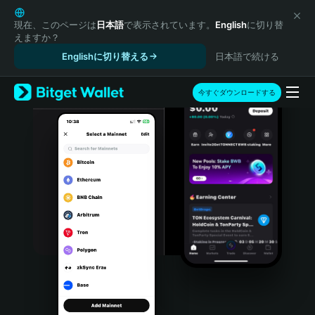
English
日本語
現在、このページは
日本語
で表示されています。
English
に切り替
えますか？
Tiếng Việt
Englishに切り替える
日本語で続ける
Русский
Español (Latinoamérica)
Türkçe
今すぐダウンロードする
Italiano
Français
Deutsch
简体中文
繁體中文
Português (Portugal)
Bahasa Indonesia
ภาษาไทย
हिन्दी
বাংলা
Español
Português (Brasil)
Español (Argentina)