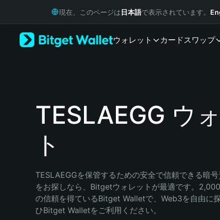
English
現在、このページは
日本語
で表示されています。
En
日本語
Tiếng Việt
ウォレット
カード
スワップ
Русский
Español (Latinoamérica)
Türkçe
Italiano
Français
Deutsch
TESLAEGG ウ
简体中文
繁體中文
ト
Português (Portugal)
Bahasa Indonesia
ภาษาไทย
हिन्दी
TESLAEGGを保管するための安全で信頼できる暗
বাংলা
をお探しなら、Bitgetウォレットが最適です。2,0
Español
の信頼を得ているBitget Walletで、Web3を自
Português (Brasil)
ひBitget Walletをご利用ください。
Español (Argentina)