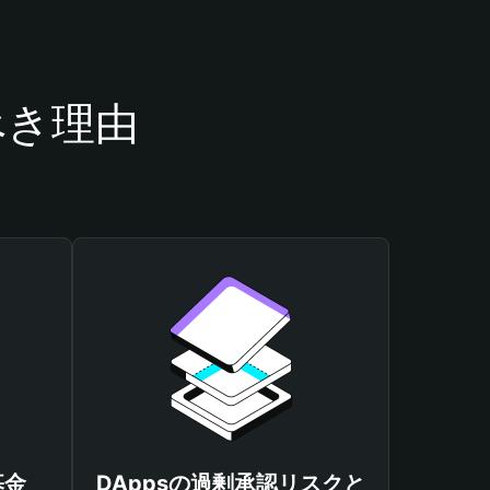
べき理由
基金
DAppsの過剰承認リスクと