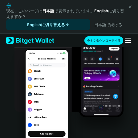
English
日本語
現在、このページは
日本語
で表示されています。
English
に切り替
えますか？
Tiếng Việt
Englishに切り替える
日本語で続ける
Русский
Español (Latinoamérica)
Türkçe
今すぐダウンロードする
Italiano
Français
Deutsch
简体中文
繁體中文
Português (Portugal)
Bahasa Indonesia
ภาษาไทย
हिन्दी
বাংলা
Español
Português (Brasil)
Español (Argentina)