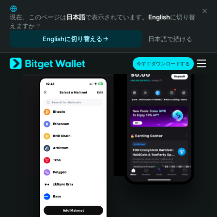
English
日本語
現在、このページは
日本語
で表示されています。
English
に切り替
えますか？
Tiếng Việt
Englishに切り替える
日本語で続ける
Русский
Español (Latinoamérica)
Türkçe
今すぐダウンロードする
Italiano
Français
Deutsch
简体中文
繁體中文
Português (Portugal)
Bahasa Indonesia
ภาษาไทย
हिन्दी
বাংলা
Español
Português (Brasil)
Español (Argentina)