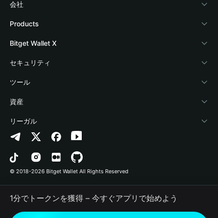
会社
Bitget Walletについて
Products
ブログ
Crypto Card
Bitget Wallet X
アカデミー
Stablecoin Earn
デベロッパー
セキュリティ
暗号資産ニュース
Payfi Crypto
ウォレットを接続
保護基金
ツール
Help Center
Crypto Swap API
Bitget Wallet Pay
セキュリティ技術
暗号資産を購入
資産
お問い合わせ
Altcoin Season Index
プロジェクトを掲載
認証検出
Arbitrum
リーガル
ブランドリソース
Prediction Markets
コントラクト検出
Avalanche
プライバシーポリシー
キャリア
DApp
一括送金
Bitcoin
利用規約
© 2018-2026 Bitget Wallet All Rights Reserved
公式チャンネル認証
Trade
BNB Chain
Risk Disclosure
1分でトークンを獲得 – 今すぐアプリで始めよう
RWA
Polygon