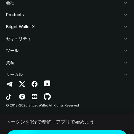
会社
Bitget Walletについて
Products
ブログ
Crypto Card
Bitget Wallet X
アカデミー
Stablecoin Earn
デベロッパー
セキュリティ
暗号資産ニュース
Payfi Crypto
ウォレットを接続
保護基金
ツール
Help Center
Crypto Swap API
Bitget Wallet Pay
セキュリティ技術
暗号資産を購入
資産
お問い合わせ
Altcoin Season Index
プロジェクトを掲載
認証検出
Arbitrum
リーガル
ブランドリソース
Prediction Markets
コントラクト検出
Avalanche
プライバシーポリシー
キャリア
DApp
一括送金
Bitcoin
利用規約
© 2018-2026 Bitget Wallet All Rights Reserved
公式チャンネル認証
Trade
BNB Chain
Risk Disclosure
トークンを1分で理解―アプリで始めよう
RWA
Polygon