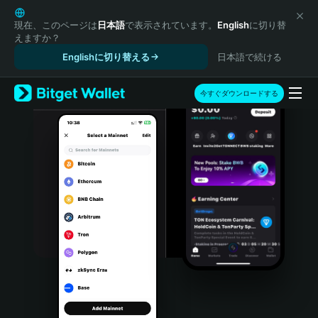
English
日本語
現在、このページは
日本語
で表示されています。
English
に切り替
えますか？
Tiếng Việt
Englishに切り替える
日本語で続ける
Русский
Español (Latinoamérica)
Türkçe
今すぐダウンロードする
Italiano
Français
Deutsch
简体中文
繁體中文
Português (Portugal)
Bahasa Indonesia
ภาษาไทย
हिन्दी
বাংলা
Español
Português (Brasil)
Español (Argentina)