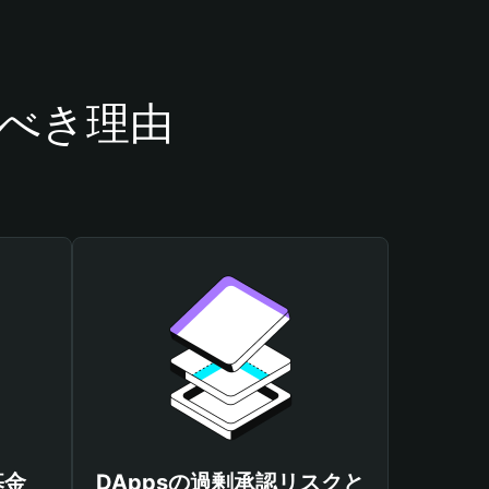
うべき理由
基金
DAppsの過剰承認リスクと