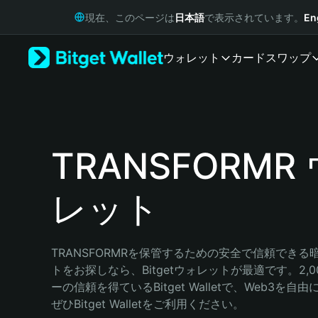
English
現在、このページは
日本語
で表示されています。
En
日本語
Tiếng Việt
ウォレット
カード
スワップ
Русский
Español (Latinoamérica)
Türkçe
Italiano
Français
Deutsch
TRANSFORMR
简体中文
繁體中文
レット
Português (Portugal)
Bahasa Indonesia
ภาษาไทย
हिन्दी
TRANSFORMRを保管するための安全で信頼でき
বাংলা
トをお探しなら、Bitgetウォレットが最適です。2,
Español
ーの信頼を得ているBitget Walletで、Web3を
Português (Brasil)
ぜひBitget Walletをご利用ください。
Español (Argentina)