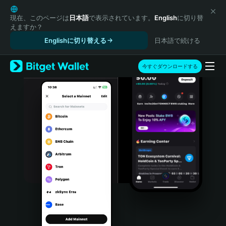
English
日本語
現在、このページは
日本語
で表示されています。
English
に切り替
えますか？
Tiếng Việt
Englishに切り替える
日本語で続ける
Русский
Español (Latinoamérica)
Türkçe
今すぐダウンロードする
Italiano
Français
Deutsch
简体中文
繁體中文
Português (Portugal)
Bahasa Indonesia
ภาษาไทย
हिन्दी
বাংলা
Español
Português (Brasil)
Español (Argentina)