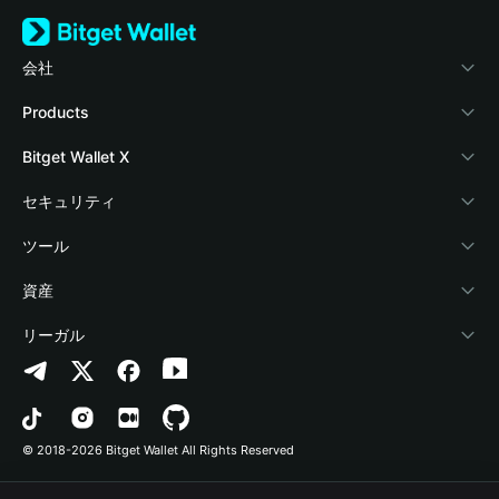
会社
Bitget Walletについて
Products
ブログ
Crypto Card
Bitget Wallet X
アカデミー
Stablecoin Earn
デベロッパー
セキュリティ
暗号資産ニュース
Payfi Crypto
ウォレットを接続
保護基金
ツール
Help Center
Crypto Swap API
Bitget Wallet Pay
セキュリティ技術
暗号資産を購入
資産
お問い合わせ
Altcoin Season Index
プロジェクトを掲載
認証検出
Arbitrum
リーガル
ブランドリソース
Prediction Markets
コントラクト検出
Avalanche
プライバシーポリシー
キャリア
DApp
一括送金
Bitcoin
利用規約
© 2018-2026 Bitget Wallet All Rights Reserved
公式チャンネル認証
Trade
BNB Chain
Risk Disclosure