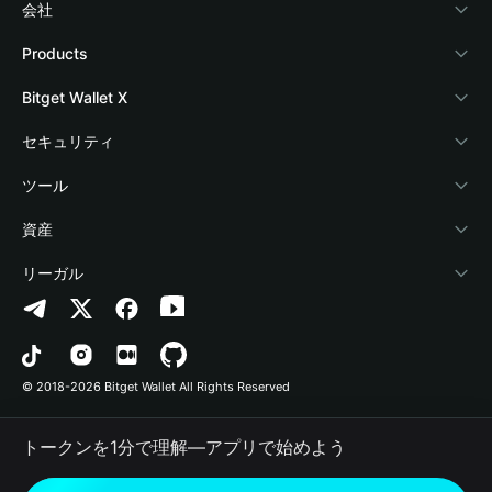
会社
Bitget Walletについて
Products
ブログ
Crypto Card
Bitget Wallet X
アカデミー
Stablecoin Earn
デベロッパー
セキュリティ
暗号資産ニュース
Payfi Crypto
ウォレットを接続
保護基金
ツール
Help Center
Crypto Swap API
Bitget Wallet Pay
セキュリティ技術
暗号資産を購入
資産
お問い合わせ
Altcoin Season Index
プロジェクトを掲載
認証検出
Arbitrum
リーガル
ブランドリソース
Prediction Markets
コントラクト検出
Avalanche
プライバシーポリシー
キャリア
DApp
一括送金
Bitcoin
利用規約
© 2018-2026 Bitget Wallet All Rights Reserved
公式チャンネル認証
Trade
BNB Chain
Risk Disclosure
トークンを1分で理解―アプリで始めよう
RWA
Polygon