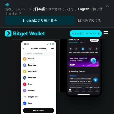
English
日本語
現在、このページは
日本語
で表示されています。
English
に切り替
えますか？
Tiếng Việt
Englishに切り替える
日本語で続ける
Русский
Español (Latinoamérica)
Türkçe
今すぐダウンロードする
Italiano
Français
Deutsch
简体中文
繁體中文
Português (Portugal)
Bahasa Indonesia
ภาษาไทย
हिन्दी
বাংলা
Español
Português (Brasil)
Español (Argentina)