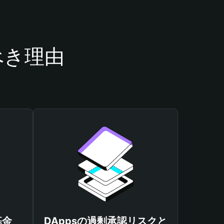
うべき理由
基金
DAppsの過剰承認リスクと