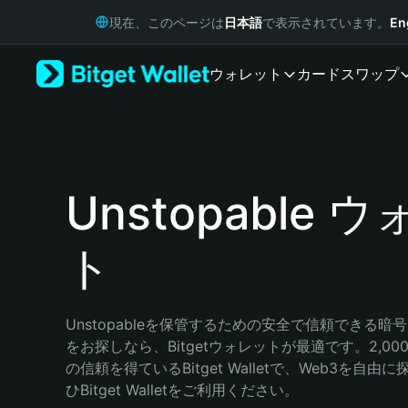
English
現在、このページは
日本語
で表示されています。
En
日本語
Tiếng Việt
ウォレット
カード
スワップ
Русский
Español (Latinoamérica)
Türkçe
Italiano
Français
Deutsch
Unstopable 
简体中文
繁體中文
ト
Português (Portugal)
Bahasa Indonesia
ภาษาไทย
हिन्दी
Unstopableを保管するための安全で信頼できる暗
বাংলা
をお探しなら、Bitgetウォレットが最適です。2,0
Español
の信頼を得ているBitget Walletで、Web3を自
Português (Brasil)
ひBitget Walletをご利用ください。
Español (Argentina)