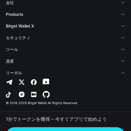
会社
Bitget Walletについて
Products
ブログ
Crypto Card
Bitget Wallet X
アカデミー
Stablecoin Earn
デベロッパー
セキュリティ
暗号資産ニュース
Payfi Crypto
ウォレットを接続
保護基金
ツール
Help Center
Crypto Swap API
Bitget Wallet Pay
セキュリティ技術
暗号資産を購入
資産
お問い合わせ
Altcoin Season Index
プロジェクトを掲載
認証検出
Arbitrum
リーガル
ブランドリソース
Prediction Markets
コントラクト検出
Avalanche
プライバシーポリシー
キャリア
DApp
一括送金
Bitcoin
利用規約
© 2018-2026 Bitget Wallet All Rights Reserved
公式チャンネル認証
Trade
BNB Chain
Risk Disclosure
1分でトークンを獲得 – 今すぐアプリで始めよう
RWA
Polygon