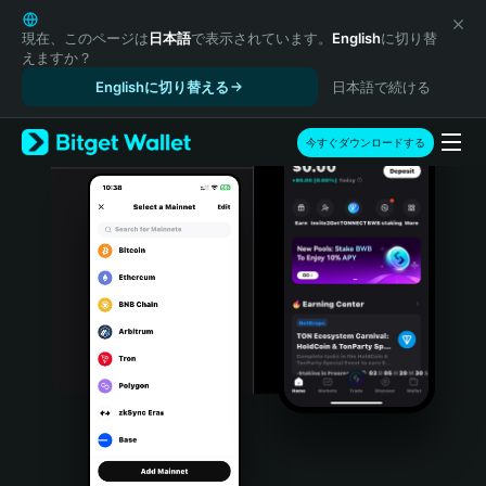
English
日本語
現在、このページは
日本語
で表示されています。
English
に切り替
えますか？
Tiếng Việt
Englishに切り替える
日本語で続ける
Русский
Español (Latinoamérica)
Türkçe
今すぐダウンロードする
Italiano
Français
Deutsch
简体中文
繁體中文
Português (Portugal)
Bahasa Indonesia
ภาษาไทย
हिन्दी
বাংলা
Español
Português (Brasil)
Español (Argentina)