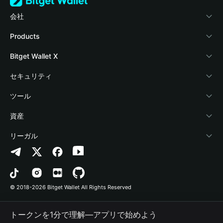
会社
Bitget Walletについて
Products
ブログ
Crypto Card
Bitget Wallet X
アカデミー
Stablecoin Earn
デベロッパー
セキュリティ
暗号資産ニュース
Payfi Crypto
ウォレットを接続
保護基金
ツール
Help Center
Crypto Swap API
Bitget Wallet Pay
セキュリティ技術
暗号資産を購入
資産
お問い合わせ
Altcoin Season Index
プロジェクトを掲載
認証検出
Arbitrum
リーガル
ブランドリソース
Prediction Markets
コントラクト検出
Avalanche
プライバシーポリシー
キャリア
DApp
一括送金
Bitcoin
利用規約
© 2018-2026 Bitget Wallet All Rights Reserved
公式チャンネル認証
Trade
BNB Chain
Risk Disclosure
トークンを1分で理解―アプリで始めよう
RWA
Polygon