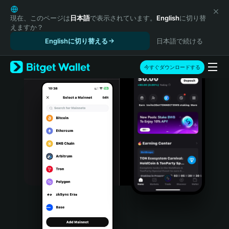
English
日本語
現在、このページは
日本語
で表示されています。
English
に切り替
えますか？
Tiếng Việt
Englishに切り替える
日本語で続ける
Русский
Español (Latinoamérica)
Türkçe
今すぐダウンロードする
Italiano
Français
Deutsch
简体中文
繁體中文
Português (Portugal)
Bahasa Indonesia
ภาษาไทย
हिन्दी
বাংলা
Español
Português (Brasil)
Español (Argentina)