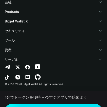
会社
Bitget Walletについて
Products
ブログ
Crypto Card
Bitget Wallet X
アカデミー
Stablecoin Earn
デベロッパー
セキュリティ
暗号資産ニュース
Payfi Crypto
ウォレットを接続
保護基金
ツール
Help Center
Crypto Swap API
Bitget Wallet Pay
セキュリティ技術
暗号資産を購入
資産
お問い合わせ
Altcoin Season Index
プロジェクトを掲載
認証検出
Arbitrum
リーガル
ブランドリソース
Prediction Markets
コントラクト検出
Avalanche
プライバシーポリシー
キャリア
DApp
一括送金
Bitcoin
利用規約
© 2018-2026 Bitget Wallet All Rights Reserved
公式チャンネル認証
Trade
BNB Chain
Risk Disclosure
1分でトークンを獲得 – 今すぐアプリで始めよう
RWA
Polygon