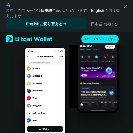
English
日本語
現在、このページは
日本語
で表示されています。
English
に切り替
えますか？
Tiếng Việt
Englishに切り替える
日本語で続ける
Русский
Español (Latinoamérica)
Türkçe
今すぐダウンロードする
Italiano
Français
Deutsch
简体中文
繁體中文
Português (Portugal)
Bahasa Indonesia
ภาษาไทย
हिन्दी
বাংলা
Español
Português (Brasil)
Español (Argentina)