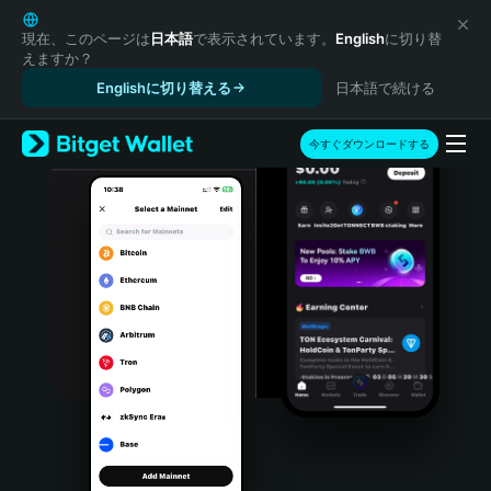
English
日本語
現在、このページは
日本語
で表示されています。
English
に切り替
えますか？
Tiếng Việt
Englishに切り替える
日本語で続ける
Русский
Español (Latinoamérica)
Türkçe
今すぐダウンロードする
Italiano
Français
Deutsch
简体中文
繁體中文
Português (Portugal)
Bahasa Indonesia
ภาษาไทย
हिन्दी
বাংলা
Español
Português (Brasil)
Español (Argentina)