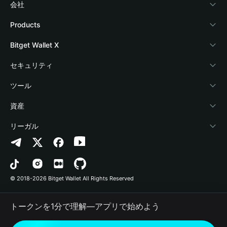
会社
Bitget Walletについて
Products
ブログ
Crypto Card
Bitget Wallet X
アカデミー
Stablecoin Earn
デベロッパー
セキュリティ
暗号資産ニュース
Payfi Crypto
ウォレットを接続
保護基金
ツール
Help Center
Crypto Swap API
Bitget Wallet Pay
セキュリティ技術
暗号資産を購入
資産
お問い合わせ
Altcoin Season Index
プロジェクトを掲載
認証検出
Arbitrum
リーガル
ブランドリソース
Prediction Markets
コントラクト検出
Avalanche
プライバシーポリシー
キャリア
DApp
一括送金
Bitcoin
利用規約
© 2018-2026 Bitget Wallet All Rights Reserved
公式チャンネル認証
Trade
BNB Chain
Risk Disclosure
トークンを1分で理解―アプリで始めよう
RWA
Polygon