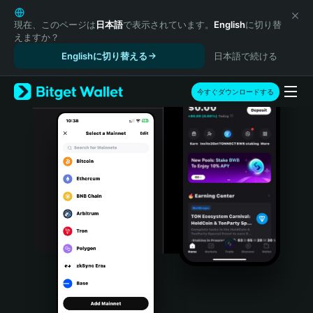
English
日本語
現在、このページは
日本語
で表示されています。
English
に切り替
えますか？
Tiếng Việt
Englishに切り替える
日本語で続ける
Русский
Español (Latinoamérica)
Türkçe
今すぐダウンロードする
Italiano
Français
Deutsch
简体中文
繁體中文
Português (Portugal)
Bahasa Indonesia
ภาษาไทย
हिन्दी
বাংলা
Español
Português (Brasil)
Español (Argentina)