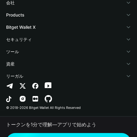
会社
Bitget Walletについて
Products
ブログ
Crypto Card
Bitget Wallet X
アカデミー
Stablecoin Earn
デベロッパー
セキュリティ
暗号資産ニュース
Payfi Crypto
ウォレットを接続
保護基金
ツール
Help Center
Crypto Swap API
Bitget Wallet Pay
セキュリティ技術
暗号資産を購入
資産
お問い合わせ
Altcoin Season Index
プロジェクトを掲載
認証検出
Arbitrum
リーガル
ブランドリソース
Prediction Markets
コントラクト検出
Avalanche
プライバシーポリシー
キャリア
DApp
一括送金
Bitcoin
利用規約
© 2018-2026 Bitget Wallet All Rights Reserved
公式チャンネル認証
Trade
BNB Chain
Risk Disclosure
トークンを1分で理解―アプリで始めよう
RWA
Polygon