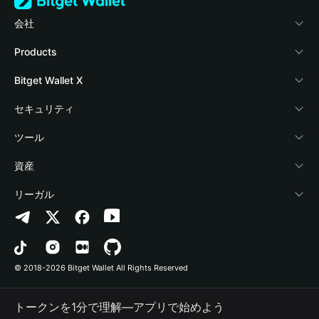
会社
Bitget Walletについて
Products
ブログ
Crypto Card
Bitget Wallet X
アカデミー
Stablecoin Earn
デベロッパー
セキュリティ
暗号資産ニュース
Payfi Crypto
ウォレットを接続
保護基金
ツール
Help Center
Crypto Swap API
Bitget Wallet Pay
セキュリティ技術
暗号資産を購入
資産
お問い合わせ
Altcoin Season Index
プロジェクトを掲載
認証検出
Arbitrum
リーガル
ブランドリソース
Prediction Markets
コントラクト検出
Avalanche
プライバシーポリシー
キャリア
DApp
一括送金
Bitcoin
利用規約
© 2018-2026 Bitget Wallet All Rights Reserved
公式チャンネル認証
Trade
BNB Chain
Risk Disclosure
トークンを1分で理解―アプリで始めよう
RWA
Polygon