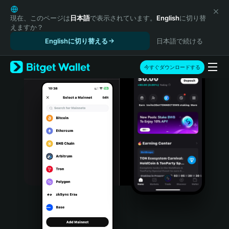
English
日本語
現在、このページは
日本語
で表示されています。
English
に切り替
えますか？
Tiếng Việt
Englishに切り替える
日本語で続ける
Русский
Español (Latinoamérica)
Türkçe
今すぐダウンロードする
Italiano
Français
Deutsch
简体中文
繁體中文
Português (Portugal)
Bahasa Indonesia
ภาษาไทย
हिन्दी
বাংলা
Español
Português (Brasil)
Español (Argentina)