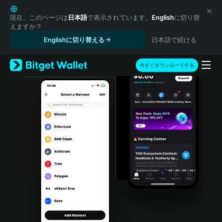
English
日本語
現在、このページは
日本語
で表示されています。
English
に切り替
えますか？
Tiếng Việt
Englishに切り替える
日本語で続ける
Русский
Español (Latinoamérica)
Türkçe
今すぐダウンロードする
Italiano
Français
Deutsch
简体中文
繁體中文
Português (Portugal)
Bahasa Indonesia
ภาษาไทย
हिन्दी
বাংলা
Español
Português (Brasil)
Español (Argentina)