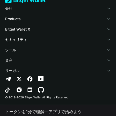
会社
Bitget Walletについて
Products
ブログ
Crypto Card
Bitget Wallet X
アカデミー
Stablecoin Earn
デベロッパー
セキュリティ
暗号資産ニュース
Payfi Crypto
ウォレットを接続
保護基金
ツール
Help Center
Crypto Swap API
Bitget Wallet Pay
セキュリティ技術
暗号資産を購入
資産
お問い合わせ
Altcoin Season Index
プロジェクトを掲載
認証検出
Arbitrum
リーガル
ブランドリソース
Prediction Markets
コントラクト検出
Avalanche
プライバシーポリシー
キャリア
DApp
一括送金
Bitcoin
利用規約
© 2018-2026 Bitget Wallet All Rights Reserved
公式チャンネル認証
Trade
BNB Chain
Risk Disclosure
トークンを1分で理解―アプリで始めよう
RWA
Polygon