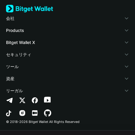
会社
Bitget Walletについて
Products
ブログ
Crypto Card
Bitget Wallet X
アカデミー
Stablecoin Earn
デベロッパー
セキュリティ
暗号資産ニュース
Payfi Crypto
ウォレットを接続
保護基金
ツール
Help Center
Crypto Swap API
Bitget Wallet Pay
セキュリティ技術
暗号資産を購入
資産
お問い合わせ
Altcoin Season Index
プロジェクトを掲載
認証検出
Arbitrum
リーガル
ブランドリソース
Prediction Markets
コントラクト検出
Avalanche
プライバシーポリシー
キャリア
DApp
一括送金
Bitcoin
利用規約
© 2018-2026 Bitget Wallet All Rights Reserved
公式チャンネル認証
Trade
BNB Chain
Risk Disclosure