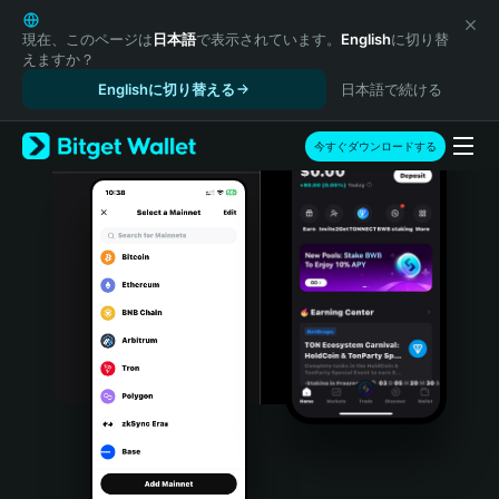
English
日本語
現在、このページは
日本語
で表示されています。
English
に切り替
えますか？
Tiếng Việt
Englishに切り替える
日本語で続ける
Русский
Español (Latinoamérica)
Türkçe
今すぐダウンロードする
Italiano
Français
Deutsch
简体中文
繁體中文
Português (Portugal)
Bahasa Indonesia
ภาษาไทย
हिन्दी
বাংলা
Español
Português (Brasil)
Español (Argentina)