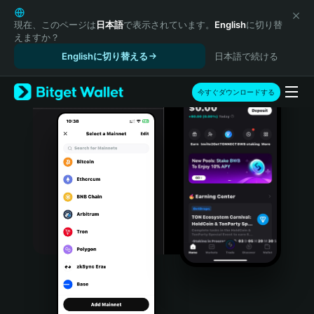
English
日本語
現在、このページは
日本語
で表示されています。
English
に切り替
えますか？
Tiếng Việt
Englishに切り替える
日本語で続ける
Русский
Español (Latinoamérica)
Türkçe
今すぐダウンロードする
Italiano
Français
Deutsch
简体中文
繁體中文
Português (Portugal)
Bahasa Indonesia
ภาษาไทย
हिन्दी
বাংলা
Español
Português (Brasil)
Español (Argentina)