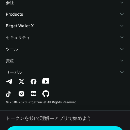
会社
Bitget Walletについて
Products
ブログ
Crypto Card
Bitget Wallet X
アカデミー
Stablecoin Earn
デベロッパー
セキュリティ
暗号資産ニュース
Payfi Crypto
ウォレットを接続
保護基金
ツール
Help Center
Crypto Swap API
Bitget Wallet Pay
セキュリティ技術
暗号資産を購入
資産
お問い合わせ
Altcoin Season Index
プロジェクトを掲載
認証検出
Arbitrum
リーガル
ブランドリソース
Prediction Markets
コントラクト検出
Avalanche
プライバシーポリシー
キャリア
DApp
一括送金
Bitcoin
利用規約
© 2018-2026 Bitget Wallet All Rights Reserved
公式チャンネル認証
Trade
BNB Chain
Risk Disclosure
トークンを1分で理解―アプリで始めよう
RWA
Polygon