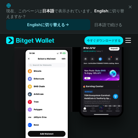
English
日本語
現在、このページは
日本語
で表示されています。
English
に切り替
えますか？
Tiếng Việt
Englishに切り替える
日本語で続ける
Русский
Español (Latinoamérica)
Türkçe
今すぐダウンロードする
Italiano
Français
Deutsch
简体中文
繁體中文
Português (Portugal)
Bahasa Indonesia
ภาษาไทย
हिन्दी
বাংলা
Español
Português (Brasil)
Español (Argentina)