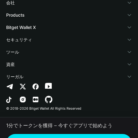
会社
Bitget Walletについて
Products
ブログ
Crypto Card
Bitget Wallet X
アカデミー
Stablecoin Earn
デベロッパー
セキュリティ
暗号資産ニュース
Payfi Crypto
ウォレットを接続
保護基金
ツール
Help Center
Crypto Swap API
Bitget Wallet Pay
セキュリティ技術
暗号資産を購入
資産
お問い合わせ
Altcoin Season Index
プロジェクトを掲載
認証検出
Arbitrum
リーガル
ブランドリソース
Prediction Markets
コントラクト検出
Avalanche
プライバシーポリシー
キャリア
DApp
一括送金
Bitcoin
利用規約
© 2018-2026 Bitget Wallet All Rights Reserved
公式チャンネル認証
Trade
BNB Chain
Risk Disclosure
1分でトークンを獲得 – 今すぐアプリで始めよう
RWA
Polygon