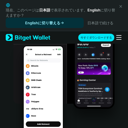
English
日本語
現在、このページは
日本語
で表示されています。
English
に切り替
えますか？
Tiếng Việt
Englishに切り替える
日本語で続ける
Русский
Español (Latinoamérica)
Türkçe
今すぐダウンロードする
Italiano
Français
Deutsch
简体中文
繁體中文
Português (Portugal)
Bahasa Indonesia
ภาษาไทย
हिन्दी
বাংলা
Español
Português (Brasil)
Español (Argentina)