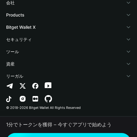
会社
Bitget Walletについて
Products
ブログ
Crypto Card
Bitget Wallet X
アカデミー
Stablecoin Earn
デベロッパー
セキュリティ
暗号資産ニュース
Payfi Crypto
ウォレットを接続
保護基金
ツール
Help Center
Crypto Swap API
Bitget Wallet Pay
セキュリティ技術
暗号資産を購入
資産
お問い合わせ
Altcoin Season Index
プロジェクトを掲載
認証検出
Arbitrum
リーガル
ブランドリソース
Prediction Markets
コントラクト検出
Avalanche
プライバシーポリシー
キャリア
DApp
一括送金
Bitcoin
利用規約
© 2018-2026 Bitget Wallet All Rights Reserved
公式チャンネル認証
Trade
BNB Chain
Risk Disclosure
1分でトークンを獲得 – 今すぐアプリで始めよう
RWA
Polygon