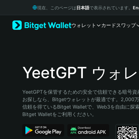
English
現在、このページは
日本語
で表示されています。
En
日本語
Tiếng Việt
ウォレット
カード
スワップ
Русский
Español (Latinoamérica)
Türkçe
Italiano
Français
Deutsch
YeetGPT ウォ
简体中文
繁體中文
Português (Portugal)
YeetGPTを保管するための安全で信頼できる暗号
Bahasa Indonesia
お探しなら、Bitgetウォレットが最適です。2,00
ภาษาไทย
信頼を得ているBitget Walletで、Web3を自由
हिन्दी
Bitget Walletをご利用ください。
বাংলা
Español
Português (Brasil)
Español (Argentina)