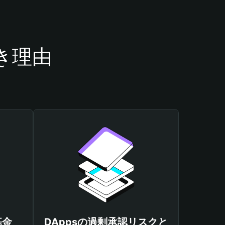
べき理由
基金
DAppsの過剰承認リスクと