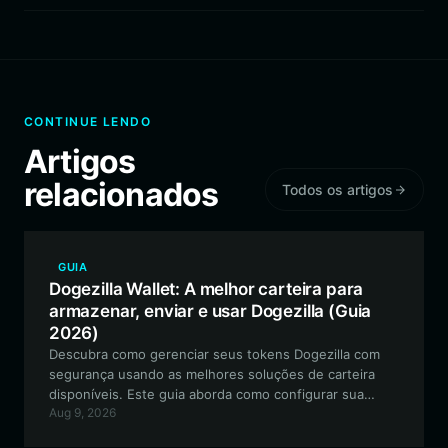
CONTINUE LENDO
Artigos
relacionados
Todos os artigos
GUIA
Dogezilla Wallet: A melhor carteira para
armazenar, enviar e usar Dogezilla (Guia
2026)
Descubra como gerenciar seus tokens Dogezilla com
segurança usando as melhores soluções de carteira
disponíveis. Este guia aborda como configurar sua
Aug 9, 2026
carteira Dogezilla, por que a Bitget Wallet é a principal
escolha para entusiastas de moedas meme e como