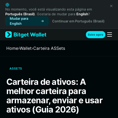
English
日本語
No momento, você está visualizando esta página em
Português (Brasil)
. Gostaria de mudar para
English
?
Tiếng Việt
Mudar para
Continuar em Português (Brasil)
Русский
English
Español (Latinoamérica)
Türkçe
Baixe agora
Italiano
Français
Home
›
Wallet
›
Carteira ASSets
Deutsch
简体中文
繁體中文
ASSETS
Português (Portugal)
Bahasa Indonesia
Carteira de ativos: A
ภาษาไทย
melhor carteira para
हिन्दी
বাংলা
armazenar, enviar e usar
Español
ativos (Guia 2026)
Português (Brasil)
Español (Argentina)