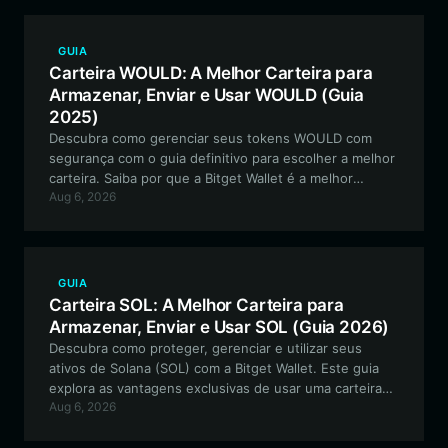
navegar efetivamente no ecossistema EVM.
GUIA
Carteira WOULD: A Melhor Carteira para
Armazenar, Enviar e Usar WOULD (Guia
2025)
Descubra como gerenciar seus tokens WOULD com
segurança com o guia definitivo para escolher a melhor
carteira. Saiba por que a Bitget Wallet é a melhor
Aug 6, 2026
escolha para detentores de WOULD que navegam no
ecossistema EVM.
GUIA
Carteira SOL: A Melhor Carteira para
Armazenar, Enviar e Usar SOL (Guia 2026)
Descubra como proteger, gerenciar e utilizar seus
ativos de Solana (SOL) com a Bitget Wallet. Este guia
explora as vantagens exclusivas de usar uma carteira
Aug 6, 2026
especializada para ecossistemas de blockchain de alto
desempenho.