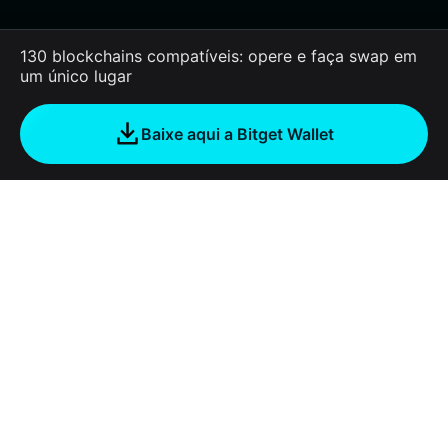
130 blockchains compatíveis: opere e faça swap em
um único lugar
Baixe aqui a Bitget Wallet
Sobre nós
Bitget Wallet
Products