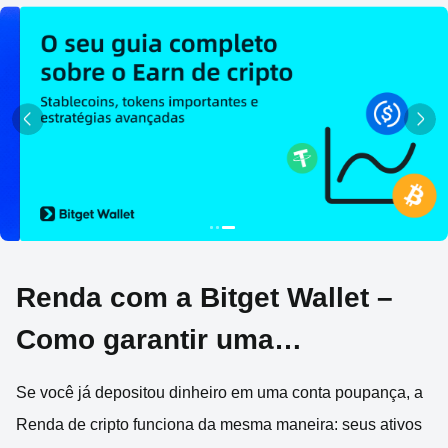
Renda com a Bitget Wallet –
Como garantir uma
rentabilidade de 2% a 6% a.a.
Se você já depositou dinheiro em uma conta poupança, a
nas suas cripto
Renda de cripto funciona da mesma maneira: seus ativos