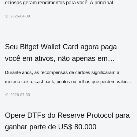
ociosos geram rendimentos para você. A principal
diferença é que, em vez de um banco, seus fundos são
2026-04-09
administrados por contratos inteligentes – programas
automatizados que funcionam em bloc
Seu Bitget Wallet Card agora paga
você em ativos, não apenas em
dinheiro
Durante anos, as recompensas de cartões significaram a
mesma coisa: cashback, pontos ou milhas que perdem valor
com o tempo. Agora, trouxemos uma alternativa melhor. A
2026-07-30
partir de 1º de agosto, todas as compras qualificadas podem
render automaticamente ativos reais, como Bitcoin, ouro, ações
Opere DTFs do Reserve Protocol para
tokenizad
ganhar parte de US$ 80.000