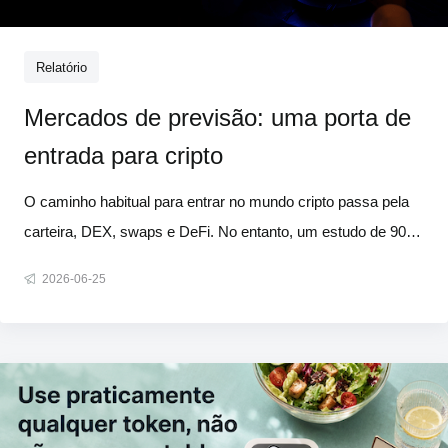
Relatório
Mercados de previsão: uma porta de
entrada para cripto
O caminho habitual para entrar no mundo cripto passa pela
carteira, DEX, swaps e DeFi. No entanto, um estudo de 90
dias com 857.377 usuários ativos da Polymarket revelou que
2026-06-25
quase 60% deles nunca haviam realizado uma única
operação em DEX antes de se cadastrarem na plataforma.
Para a maioria deles,