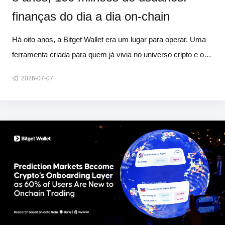
finanças do dia a dia on-chain
Há oito anos, a Bitget Wallet era um lugar para operar. Uma
ferramenta criada para quem já vivia no universo cripto e on-
chain e queria um lugar para fazer swap de tokens. Hoje,
2026-07-07
com 100 milhões de usuários, ela se tornou algo que mal
conseguiríamos descrever naquela época. As pessoas
economizam, faz