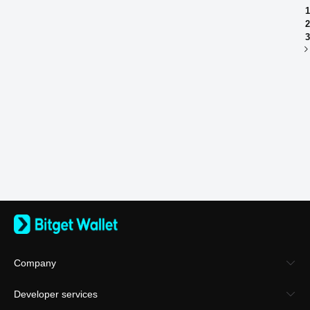
1
2
3
Company
About Bitget Wallet
Developer services