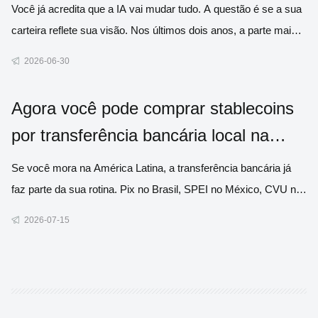
Você já acredita que a IA vai mudar tudo. A questão é se a sua
carteira reflete sua visão. Nos últimos dois anos, a parte mais
difícil de investir em IA nunca foi entender a tecnologia. O
2026-06-30
verdadeiro desafio era saber quais empresas comprar, porque
a IA nunca foi apenas uma única empresa. Ela represe
Agora você pode comprar stablecoins
por transferência bancária local na
América Latina
Se você mora na América Latina, a transferência bancária já
faz parte da sua rotina. Pix no Brasil, SPEI no México, CVU na
Argentina. É assim que o dinheiro circula. Então, por que
2026-07-15
comprar dólares digitais deveria exigir a abertura de uma conta
em outra corretora, aprender a operar via P2P ou encont