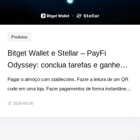
Produtos
Bitget Wallet e Stellar – PayFi
Odyssey: conclua tarefas e ganhe
parte de US$ 300.000 em
Pagar o almoço com stablecoins. Fazer a leitura de um QR
recompensas
code em uma loja. Fazer pagamentos de forma instantânea,
econômica e sem precisar sair da sua carteira. É assim que
2026-05-26
os pagamentos com cripto deveriam ser. E com o PayFi
Odyssey, é exatamente isso que estamos construindo.
Fizemos uma parceria c