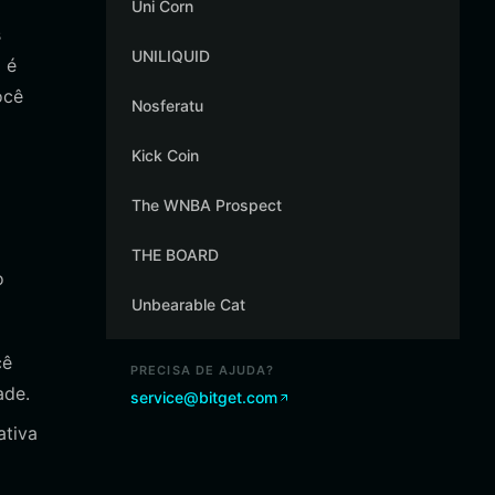
Uni Corn
s
UNILIQUID
 é
ocê
Nosferatu
Kick Coin
The WNBA Prospect
THE BOARD
o
Unbearable Cat
cê
PRECISA DE AJUDA?
ade.
service@bitget.com
ativa