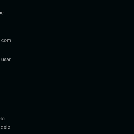
ue
s com
 usar
elo
odelo