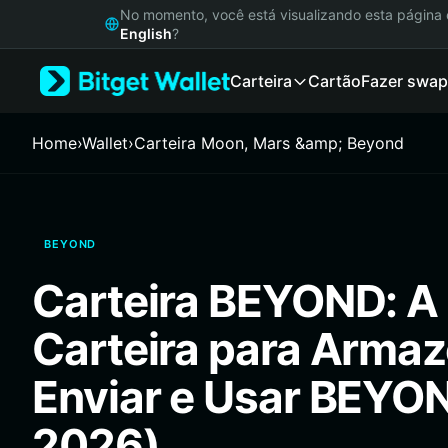
English
No momento, você está visualizando esta págin
日本語
English
?
Tiếng Việt
Carteira
Cartão
Fazer swap
Русский
Español (Latinoamérica)
Türkçe
Home
›
Wallet
›
Carteira Moon, Mars &amp; Beyond
Italiano
Français
Deutsch
简体中文
BEYOND
繁體中文
Português (Portugal)
Carteira BEYOND: A
Bahasa Indonesia
ภาษาไทย
Carteira para Armaz
हिन्दी
বাংলা
Enviar e Usar BEYO
Español
Português (Brasil)
2026)
Español (Argentina)