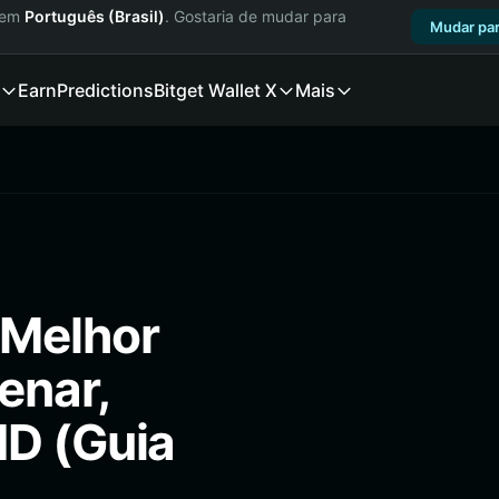
a em
Português (Brasil)
. Gostaria de mudar para
Mudar par
Earn
Predictions
Bitget Wallet X
Mais
 Melhor
enar,
ND (Guia