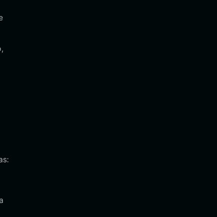
e
,
as:
a