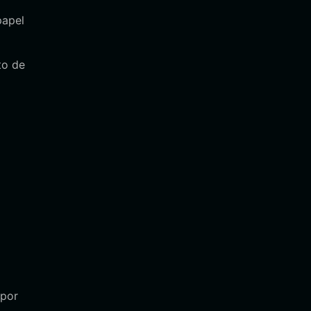
papel
to de
 por