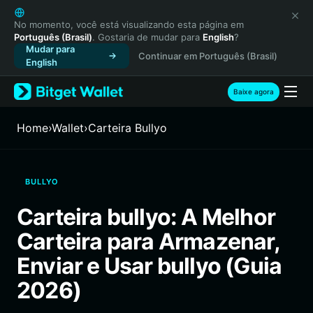
English
日本語
No momento, você está visualizando esta página em
Português (Brasil)
. Gostaria de mudar para
English
?
Tiếng Việt
Mudar para
Continuar em Português (Brasil)
Русский
English
Español (Latinoamérica)
Türkçe
Baixe agora
Italiano
Français
Home
›
Wallet
›
Carteira Bullyo
Deutsch
简体中文
繁體中文
BULLYO
Português (Portugal)
Bahasa Indonesia
Carteira bullyo: A Melhor
ภาษาไทย
Carteira para Armazenar,
हिन्दी
বাংলা
Enviar e Usar bullyo (Guia
Español
2026)
Português (Brasil)
Español (Argentina)