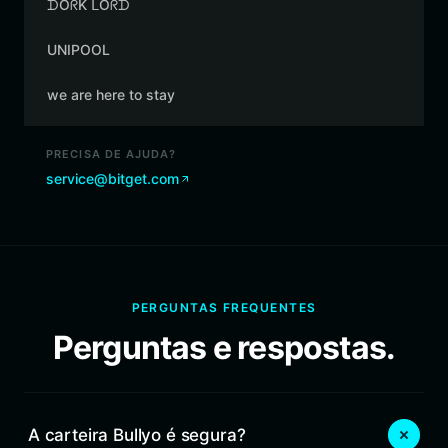
ᗪOᖇK ᒪOᖇᗪ
UNIPOOL
we are here to stay
PRECISA DE AJUDA?
service@bitget.com
PERGUNTAS FREQUENTES
Perguntas e respostas.
A carteira Bullyo é segura?