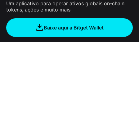
Um aplicativo para operar ativos globais on-chain:
tokens, ações e muito mais
Baixe aqui a Bitget Wallet
Sobre nós
Bitget Wallet
Products
Blog
Crypto Card
Bitget Wallet X