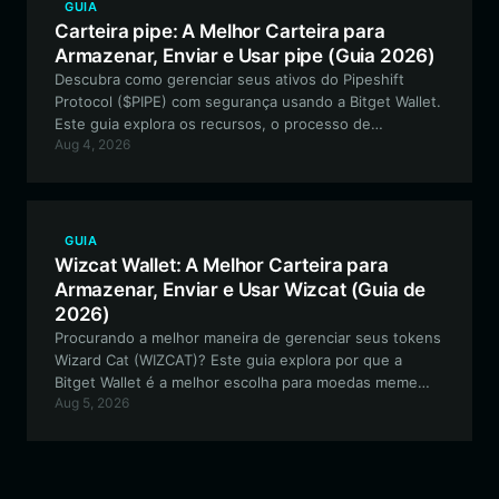
GUIA
Carteira pipe: A Melhor Carteira para
Armazenar, Enviar e Usar pipe (Guia 2026)
Descubra como gerenciar seus ativos do Pipeshift
Protocol ($PIPE) com segurança usando a Bitget Wallet.
Este guia explora os recursos, o processo de
Aug 4, 2026
configuração e a utilidade da melhor carteira para
interagir com a infraestrutura da RobinhoodApp Chain.
GUIA
Wizcat Wallet: A Melhor Carteira para
Armazenar, Enviar e Usar Wizcat (Guia de
2026)
Procurando a melhor maneira de gerenciar seus tokens
Wizard Cat (WIZCAT)? Este guia explora por que a
Bitget Wallet é a melhor escolha para moedas meme
Aug 5, 2026
baseadas em Solana, oferecendo armazenamento
seguro e acesso contínuo ao ecossistema WIZCAT.