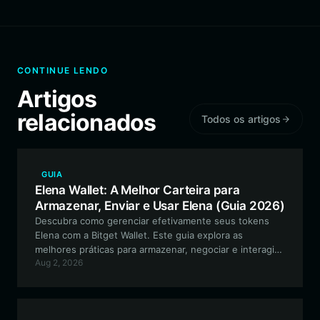
CONTINUE LENDO
Artigos
relacionados
Todos os artigos
GUIA
Elena Wallet: A Melhor Carteira para
Armazenar, Enviar e Usar Elena (Guia 2026)
Descubra como gerenciar efetivamente seus tokens
Elena com a Bitget Wallet. Este guia explora as
melhores práticas para armazenar, negociar e interagir
Aug 2, 2026
com o ecossistema Elena na rede EVM.