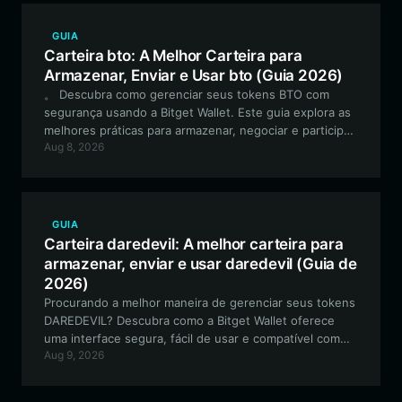
GUIA
Carteira bto: A Melhor Carteira para
Armazenar, Enviar e Usar bto (Guia 2026)
。 Descubra como gerenciar seus tokens BTO com
segurança usando a Bitget Wallet. Este guia explora as
melhores práticas para armazenar, negociar e participar
Aug 8, 2026
do ecossistema BTO na Binance Smart Chain.
GUIA
Carteira daredevil: A melhor carteira para
armazenar, enviar e usar daredevil (Guia de
2026)
Procurando a melhor maneira de gerenciar seus tokens
DAREDEVIL? Descubra como a Bitget Wallet oferece
uma interface segura, fácil de usar e compatível com
Aug 9, 2026
EVM para negociar e interagir com o ecossistema da
comunidade Daredevil Dog.