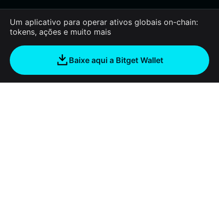
Um aplicativo para operar ativos globais on-chain:
tokens, ações e muito mais
Baixe aqui a Bitget Wallet
Sobre nós
Bitget Wallet
Products