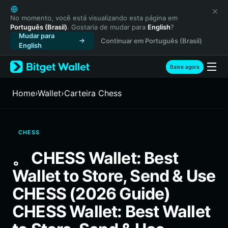
English
日本語
No momento, você está visualizando esta página em
Português (Brasil)
. Gostaria de mudar para
English
?
Tiếng Việt
Mudar para
Continuar em Português (Brasil)
Русский
English
Español (Latinoamérica)
Türkçe
Baixe agora
Italiano
Français
Home
›
Wallet
›
Carteira Chess
Deutsch
简体中文
繁體中文
CHESS
Português (Portugal)
Bahasa Indonesia
。 CHESS Wallet: Best
ภาษาไทย
Wallet to Store, Send & Use
हिन्दी
বাংলা
CHESS (2026 Guide)
Español
CHESS Wallet: Best Wallet
Português (Brasil)
Español (Argentina)