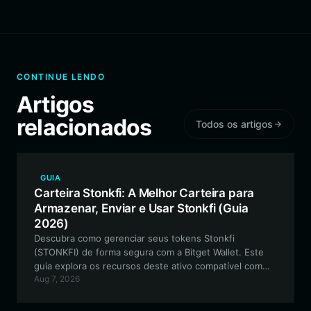
CONTINUE LENDO
Artigos
relacionados
Todos os artigos
GUIA
Carteira Stonkfi: A Melhor Carteira para
Armazenar, Enviar e Usar Stonkfi (Guia
2026)
Descubra como gerenciar seus tokens Stonkfi
(STONKFI) de forma segura com a Bitget Wallet. Este
guia explora os recursos deste ativo compatível com
Aug 7, 2026
EVM, como configurar sua carteira e por que ela é a
escolha ideal para traders ativos e participantes da
comunidade.