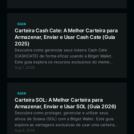
comunitária e segurança robusta para suas
participações em RNA.
GUIA
Carteira Cash Cate: A Melhor Carteira para
Armazenar, Enviar e Usar Cash Cate (Guia
2025)
Descubra como gerenciar seus tokens Cash Cate
(CASHCATE) de forma eficaz usando a Bitget Wallet.
Este guia explora os recursos exclusivos do meme
Aug 7, 2026
token baseado em Solana e oferece um passo a passo
para configurar sua carteira segura e de autocustódia.
GUIA
Carteira SOL: A Melhor Carteira para
Armazenar, Enviar e Usar SOL (Guia 2026)
Descubra como proteger, gerenciar e utilizar seus
ativos de Solana (SOL) com a Bitget Wallet. Este guia
explora as vantagens exclusivas de usar uma carteira
Aug 6, 2026
especializada para ecossistemas de blockchain de alto