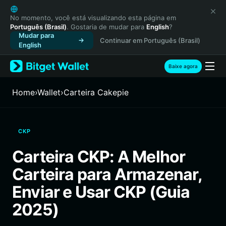
English
日本語
No momento, você está visualizando esta página em
Português (Brasil)
. Gostaria de mudar para
English
?
Tiếng Việt
Mudar para
Continuar em Português (Brasil)
Русский
English
Español (Latinoamérica)
Türkçe
Baixe agora
Italiano
Français
Home
›
Wallet
›
Carteira Cakepie
Deutsch
简体中文
繁體中文
CKP
Português (Portugal)
Bahasa Indonesia
Carteira CKP: A Melhor
ภาษาไทย
Carteira para Armazenar,
हिन्दी
বাংলা
Enviar e Usar CKP (Guia
Español
2025)
Português (Brasil)
Español (Argentina)