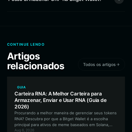
CONTINUE LENDO
Artigos
relacionados
Todos os artigos
GUIA
Carteira RNA: A Melhor Carteira para
Armazenar, Enviar e Usar RNA (Guia de
2026)
Procurando a melhor maneira de gerenciar seus tokens
RNA? Descubra por que a Bitget Wallet é a escolha
principal para ativos de meme baseados em Solana,
Aug 6, 2026
oferecendo negociação perfeita, governança